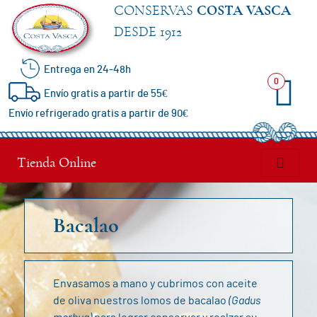
CONSERVAS
COSTA VASCA
DESDE 1912
Entrega en 24-48h
Especialidades
0
Envío gratis a partir de 55€
Envío refrigerado gratis a partir de 90€
Anchoas
del
Tienda Online
Cantábrico
Bacalao
Bonito
del
Envasamos a mano y cubrimos con aceite
Norte
de oliva nuestros lomos de bacalao
(Gadus