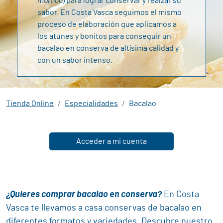
morhua)
para lograr conservar y realzar su
Atún
sabor. En Costa Vasca seguimos el mismo
proceso de elaboración que aplicamos a
Claro
los atunes y bonitos para conseguir un
bacalao en conserva de altísima calidad y
con un sabor intenso.
Lotes
ELA
Tienda Online
Especialidades
Bacalao
Conservas
Costa
Acceder a mi cuenta
Vasca
Contacto
¿Quieres comprar bacalao en conserva?
En Costa
Vasca te llevamos a casa conservas de bacalao en
diferentes formatos y variedades. Descubre nuestro