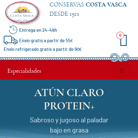
CONSERVAS
COSTA VASCA
DESDE 1912
Entrega en 24-48h
Especialidades
0
Envío gratis a partir de 55€
Envío refrigerado gratis a partir de 90€
Anchoas
del
Especialidades
Cantábrico
ATÚN CLARO
Bonito
PROTEIN+
del
Sabroso y jugoso al paladar
Norte
bajo en grasa