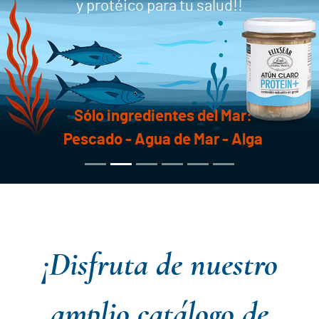
y protéico para tu salud!!
Atún
Claro
Lotes
Sólo ingredientes del Mar:
ELA
Pescado - Agua de Mar - Alga
Conservas
Costa
Vasca
¡Disfruta de nuestro
Contacto
amplio catálogo de