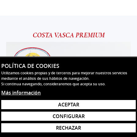
COSTA VASCA PREMIUM
POLÍTICA DE COOKIES
Utilizamos cookies propias y de terceros para mejorar nuestros servicios
mediante el análisis de sus hábitos de navegación.
Si continua navegando, consideraremos que acepta su uso.
Más información
ACEPTAR
CONFIGURAR
-
-
-
-
-
-
-
-
-
-
-
-
-
-
-
-
-
+
+
+
+
+
+
+
+
+
+
+
+
+
+
+
+
+
33,82
12,78
3,40
8,24
4,58
4,75
6,90
8,32
8,32
6,08
3,86
5,68
2,79
2,73
7,08
7,58
8,10
€
€
€
€
€
€
€
€
€
€
€
€
€
€
€
€
€
RECHAZAR