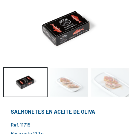
Atún
Claro
Lotes
ELA
Conservas
Costa
Vasca
SALMONETES EN ACEITE DE OLIVA
Contacto
Ref. 11715
Peso neto 120 g.