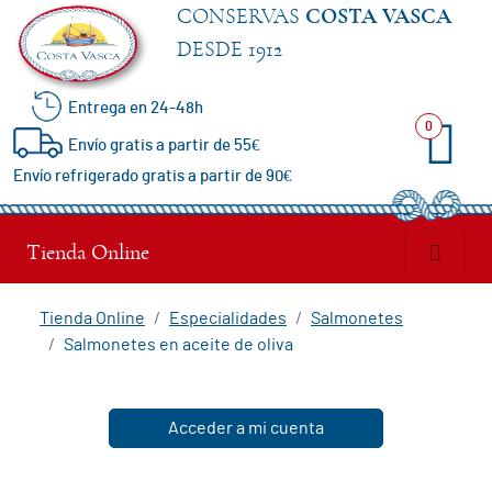
CONSERVAS
COSTA VASCA
DESDE 1912
Entrega en 24-48h
Especialidades
0
Envío gratis a partir de 55€
Envío refrigerado gratis a partir de 90€
Anchoas
del
Tienda Online
Cantábrico
Tienda Online
Especialidades
Salmonetes
Salmonetes en aceite de oliva
Bonito
del
Acceder a mi cuenta
Norte