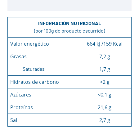
INFORMACIÓN NUTRICIONAL
(por 100g de producto escurrido)
Valor energético
664 kJ /159 Kcal
Grasas
7,2 g
1,7 g
Saturadas
Hidratos de carbono
<2 g
Azúcares
<0,1 g
Proteínas
21,6 g
Sal
2,7 g