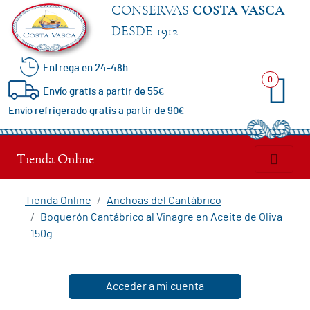
CONSERVAS
COSTA VASCA
DESDE 1912
Entrega en 24-48h
Especialidades
0
Envío gratis a partir de 55€
Envío refrigerado gratis a partir de 90€
Anchoas
del
Tienda Online
Cantábrico
Tienda Online
Anchoas del Cantábrico
Boquerón Cantábrico al Vinagre en Aceite de Oliva
Bonito
150g
del
Norte
Acceder a mi cuenta